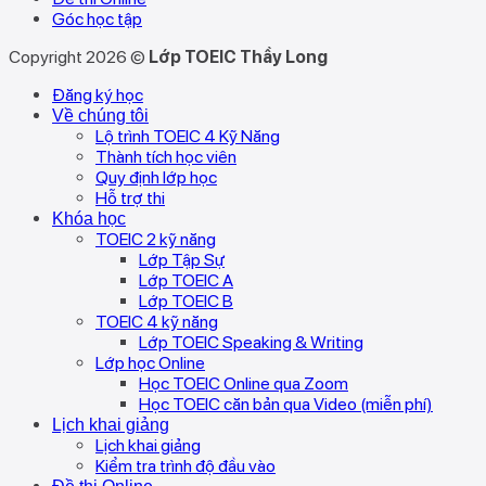
Góc học tập
Copyright 2026 ©
Lớp TOEIC Thầy Long
Đăng ký học
Về chúng tôi
Lộ trình TOEIC 4 Kỹ Năng
Thành tích học viên
Quy định lớp học
Hỗ trợ thi
Khóa học
TOEIC 2 kỹ năng
Lớp Tập Sự
Lớp TOEIC A
Lớp TOEIC B
TOEIC 4 kỹ năng
Lớp TOEIC Speaking & Writing
Lớp học Online
Học TOEIC Online qua Zoom
Học TOEIC căn bản qua Video (miễn phí)
Lịch khai giảng
Lịch khai giảng
Kiểm tra trình độ đầu vào