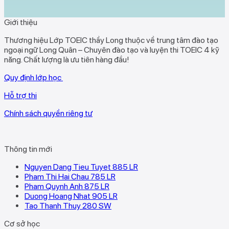
Giới thiệu
Thương hiệu Lớp TOEIC thầy Long thuộc về trung tâm đào tạo
ngoại ngữ Long Quân – Chuyên đào tạo và luyện thi TOEIC 4 kỹ
năng. Chất lượng là ưu tiên hàng đầu!
Quy định lớp học
Hỗ trợ thi
Chính sách quyền riêng tư
Thông tin mới
Nguyen Dang Tieu Tuyet 885 LR
Pham Thi Hai Chau 785 LR
Pham Quynh Anh 875 LR
Duong Hoang Nhat 905 LR
Tao Thanh Thuy 280 SW
Cơ sở học