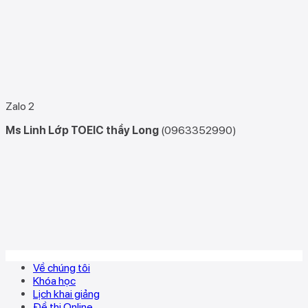
Zalo 2
Ms Linh Lớp TOEIC thầy Long
(0963352990)
Về chúng tôi
Khóa học
Lịch khai giảng
Đề thi Online