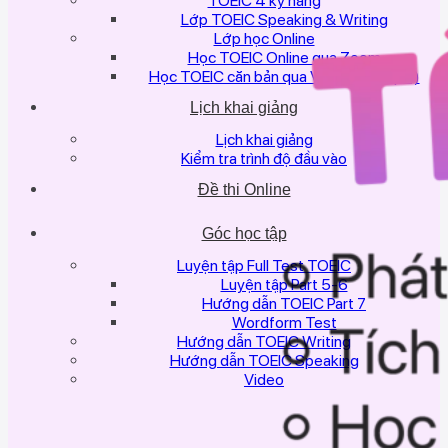
TOEIC 4 kỹ năng
Lớp TOEIC Speaking & Writing
Lớp học Online
Học TOEIC Online qua Zoom
Học TOEIC căn bản qua Video (miễn phí)
Lịch khai giảng
Lịch khai giảng
Kiểm tra trình độ đầu vào
Đề thi Online
Góc học tập
Luyện tập Full Test TOEIC
Luyện tập Part 5-6
Hướng dẫn TOEIC Part 7
Wordform Test
Hướng dẫn TOEIC Writing
Hướng dẫn TOEIC Speaking
Video