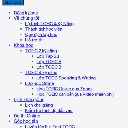
Đăng ký học
Về chúng tôi
Lộ trình TOEIC 4 Kỹ Năng
Thành tích học viên
Quy định lớp học
Hỗ trợ thi
Khóa học
TOEIC 2 kỹ năng
Lớp Tập Sự
Lớp TOEIC A
Lớp TOEIC B
TOEIC 4 kỹ năng
Lớp TOEIC Speaking & Writing
Lớp học Online
Học TOEIC Online qua Zoom
Học TOEIC căn bản qua Video (miễn phí)
Lịch khai giảng
Lịch khai giảng
Kiểm tra trình độ đầu vào
Đề thi Online
Góc học tập
Luyện tập Full Test TOEIC