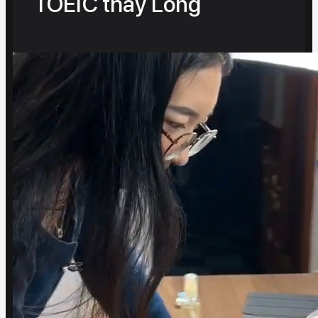
TOEIC thầy Long​