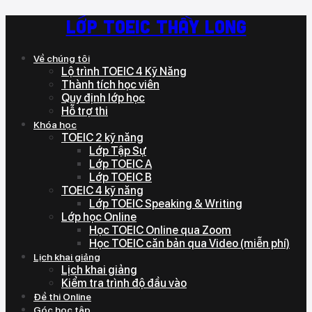
Lớp TOEIC thầy Long
Về chúng tôi
Lộ trình TOEIC 4 Kỹ Năng
Thành tích học viên
Quy định lớp học
Hỗ trợ thi
Khóa học
TOEIC 2 kỹ năng
Lớp Tập Sự
Lớp TOEIC A
Lớp TOEIC B
TOEIC 4 kỹ năng
Lớp TOEIC Speaking & Writing
Lớp học Online
Học TOEIC Online qua Zoom
Học TOEIC căn bản qua Video (miễn phí)
Lịch khai giảng
Lịch khai giảng
Kiểm tra trình độ đầu vào
Đề thi Online
Góc học tập