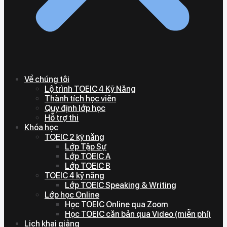
Về chúng tôi
Lộ trình TOEIC 4 Kỹ Năng
Thành tích học viên
Quy định lớp học
Hỗ trợ thi
Khóa học
TOEIC 2 kỹ năng
Lớp Tập Sự
Lớp TOEIC A
Lớp TOEIC B
TOEIC 4 kỹ năng
Lớp TOEIC Speaking & Writing
Lớp học Online
Học TOEIC Online qua Zoom
Học TOEIC căn bản qua Video (miễn phí)
Lịch khai giảng