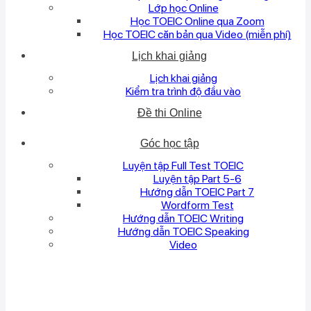
Lớp học Online
Học TOEIC Online qua Zoom
Học TOEIC căn bản qua Video (miễn phí)
Lịch khai giảng
Lịch khai giảng
Kiểm tra trình độ đầu vào
Đề thi Online
Góc học tập
Luyện tập Full Test TOEIC
Luyện tập Part 5-6
Hướng dẫn TOEIC Part 7
Wordform Test
Hướng dẫn TOEIC Writing
Hướng dẫn TOEIC Speaking
Video