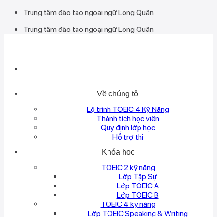
Bỏ
Trung tâm đào tạo ngoại ngữ Long Quân
qua
Trung tâm đào tạo ngoại ngữ Long Quân
nội
dung
Về chúng tôi
Lộ trình TOEIC 4 Kỹ Năng
Thành tích học viên
Quy định lớp học
Hỗ trợ thi
Khóa học
TOEIC 2 kỹ năng
Lớp Tập Sự
Lớp TOEIC A
Lớp TOEIC B
TOEIC 4 kỹ năng
Lớp TOEIC Speaking & Writing