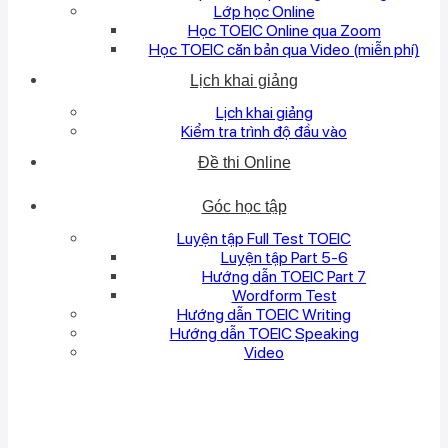
Lớp học Online
Học TOEIC Online qua Zoom
Học TOEIC căn bản qua Video (miễn phí)
Lịch khai giảng
Lịch khai giảng
Kiểm tra trình độ đầu vào
Đề thi Online
Góc học tập
Luyện tập Full Test TOEIC
Luyện tập Part 5-6
Hướng dẫn TOEIC Part 7
Wordform Test
Hướng dẫn TOEIC Writing
Hướng dẫn TOEIC Speaking
Video