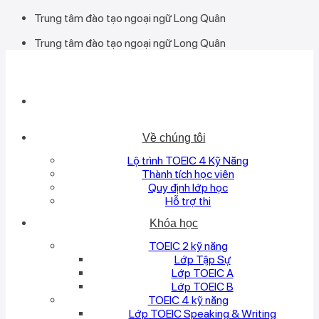
Bỏ
Trung tâm đào tạo ngoại ngữ Long Quân
qua
Trung tâm đào tạo ngoại ngữ Long Quân
nội
dung
Về chúng tôi
Lộ trình TOEIC 4 Kỹ Năng
Thành tích học viên
Quy định lớp học
Hỗ trợ thi
Khóa học
TOEIC 2 kỹ năng
Lớp Tập Sự
Lớp TOEIC A
Lớp TOEIC B
TOEIC 4 kỹ năng
Lớp TOEIC Speaking & Writing