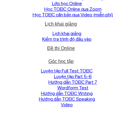
Lớp học Online
Học TOEIC Online qua Zoom
Học TOEIC căn bản qua Video (miễn phí)
Lịch khai giảng
Lịch khai giảng
Kiểm tra trình độ đầu vào
Đề thi Online
Góc học tập
Luyện tập Full Test TOEIC
Luyện tập Part 5-6
Hướng dẫn TOEIC Part 7
Wordform Test
Hướng dẫn TOEIC Writing
Hướng dẫn TOEIC Speaking
Video