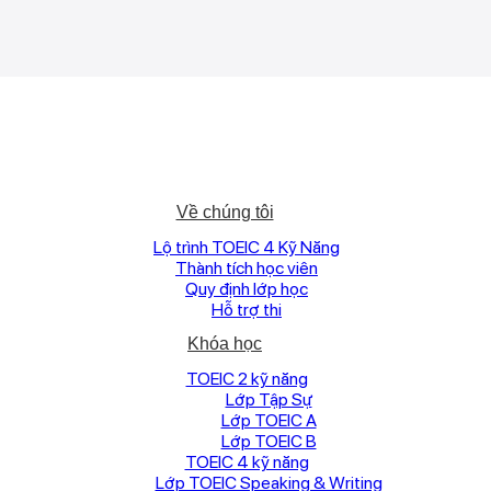
Về chúng tôi
Lộ trình TOEIC 4 Kỹ Năng
Thành tích học viên
Quy định lớp học
Hỗ trợ thi
Khóa học
TOEIC 2 kỹ năng
Lớp Tập Sự
Lớp TOEIC A
Lớp TOEIC B
TOEIC 4 kỹ năng
Lớp TOEIC Speaking & Writing