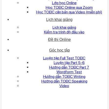
Lớp học Online
Học TOEIC Online qua Zoom
Học TOEIC căn bản qua Video (miễn phí)
Lịch khai giảng
Lịch khai giảng
Kiểm tra trình độ đầu vào
Đề thi Online
Góc học tập
Luyện tập Full Test TOEIC
Luyện tập Part 5-6
Hướng dẫn TOEIC Part 7
Wordform Test
Hướng dẫn TOEIC Writing
Hướng dẫn TOEIC Speaking
Video