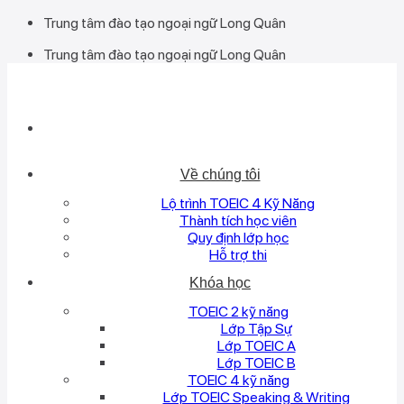
Bỏ
Trung tâm đào tạo ngoại ngữ Long Quân
qua
Trung tâm đào tạo ngoại ngữ Long Quân
nội
dung
Về chúng tôi
Lộ trình TOEIC 4 Kỹ Năng
Thành tích học viên
Quy định lớp học
Hỗ trợ thi
Khóa học
TOEIC 2 kỹ năng
Lớp Tập Sự
Lớp TOEIC A
Lớp TOEIC B
TOEIC 4 kỹ năng
Lớp TOEIC Speaking & Writing