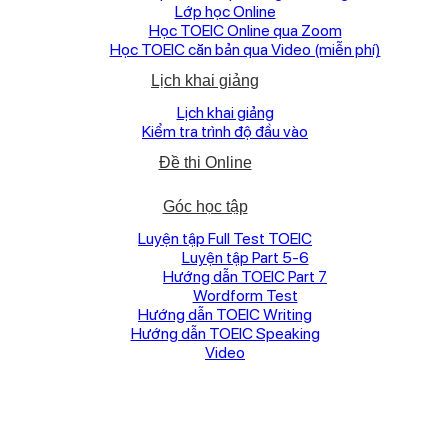
Lớp học Online
Học TOEIC Online qua Zoom
Học TOEIC căn bản qua Video (miễn phí)
Lịch khai giảng
Lịch khai giảng
Kiểm tra trình độ đầu vào
Đề thi Online
Góc học tập
Luyện tập Full Test TOEIC
Luyện tập Part 5-6
Hướng dẫn TOEIC Part 7
Wordform Test
Hướng dẫn TOEIC Writing
Hướng dẫn TOEIC Speaking
Video