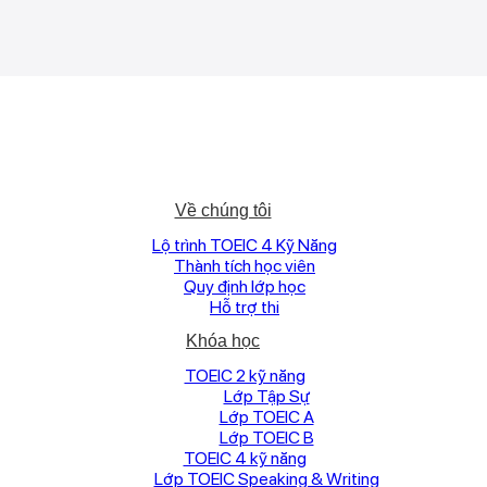
Về chúng tôi
Lộ trình TOEIC 4 Kỹ Năng
Thành tích học viên
Quy định lớp học
Hỗ trợ thi
Khóa học
TOEIC 2 kỹ năng
Lớp Tập Sự
Lớp TOEIC A
Lớp TOEIC B
TOEIC 4 kỹ năng
Lớp TOEIC Speaking & Writing