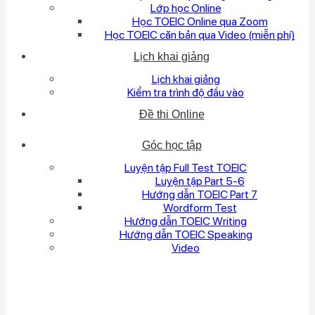
Lớp học Online
Học TOEIC Online qua Zoom
Học TOEIC căn bản qua Video (miễn phí)
Lịch khai giảng
Lịch khai giảng
Kiểm tra trình độ đầu vào
Đề thi Online
Góc học tập
Luyện tập Full Test TOEIC
Luyện tập Part 5-6
Hướng dẫn TOEIC Part 7
Wordform Test
Hướng dẫn TOEIC Writing
Hướng dẫn TOEIC Speaking
Video