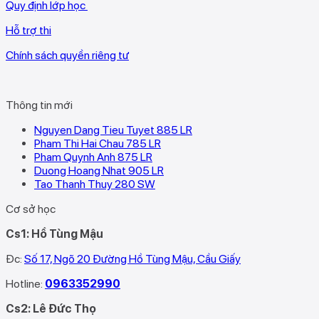
Quy định lớp học
Hỗ trợ thi
Chính sách quyền riêng tư
Thông tin mới
Nguyen Dang Tieu Tuyet 885 LR
Pham Thi Hai Chau 785 LR
Pham Quynh Anh 875 LR
Duong Hoang Nhat 905 LR
Tao Thanh Thuy 280 SW
Cơ sở học
Cs1: Hồ Tùng Mậu
Đc:
Số 17, Ngõ 20 Đường Hồ Tùng Mậu, Cầu Giấy
Hotline:
0963352990
Cs2: Lê Đức Thọ