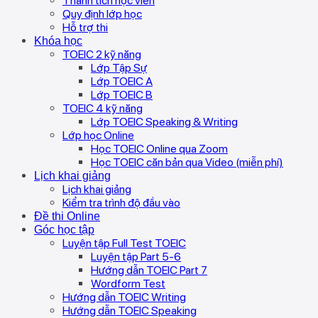
Thành tích học viên
Quy định lớp học
Hỗ trợ thi
Khóa học
TOEIC 2 kỹ năng
Lớp Tập Sự
Lớp TOEIC A
Lớp TOEIC B
TOEIC 4 kỹ năng
Lớp TOEIC Speaking & Writing
Lớp học Online
Học TOEIC Online qua Zoom
Học TOEIC căn bản qua Video (miễn phí)
Lịch khai giảng
Lịch khai giảng
Kiểm tra trình độ đầu vào
Đề thi Online
Góc học tập
Luyện tập Full Test TOEIC
Luyện tập Part 5-6
Hướng dẫn TOEIC Part 7
Wordform Test
Hướng dẫn TOEIC Writing
Hướng dẫn TOEIC Speaking