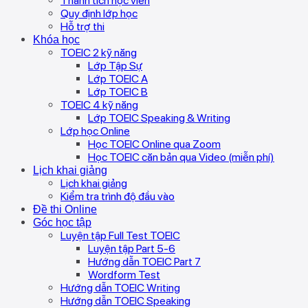
Thành tích học viên
Quy định lớp học
Hỗ trợ thi
Khóa học
TOEIC 2 kỹ năng
Lớp Tập Sự
Lớp TOEIC A
Lớp TOEIC B
TOEIC 4 kỹ năng
Lớp TOEIC Speaking & Writing
Lớp học Online
Học TOEIC Online qua Zoom
Học TOEIC căn bản qua Video (miễn phí)
Lịch khai giảng
Lịch khai giảng
Kiểm tra trình độ đầu vào
Đề thi Online
Góc học tập
Luyện tập Full Test TOEIC
Luyện tập Part 5-6
Hướng dẫn TOEIC Part 7
Wordform Test
Hướng dẫn TOEIC Writing
Hướng dẫn TOEIC Speaking