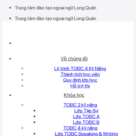
Bỏ
Trung tâm đào tạo ngoại ngữ Long Quân
qua
Trung tâm đào tạo ngoại ngữ Long Quân
nội
dung
Về chúng tôi
Lộ trình TOEIC 4 Kỹ Năng
Thành tích học viên
Quy định lớp học
Hỗ trợ thi
Khóa học
TOEIC 2 kỹ năng
Lớp Tập Sự
Lớp TOEIC A
Lớp TOEIC B
TOEIC 4 kỹ năng
Lớp TOEIC Speaking & Writing