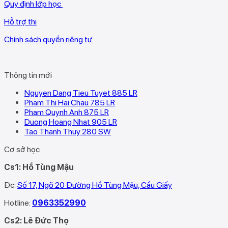
Quy định lớp học
Hỗ trợ thi
Chính sách quyền riêng tư
Thông tin mới
Nguyen Dang Tieu Tuyet 885 LR
Pham Thi Hai Chau 785 LR
Pham Quynh Anh 875 LR
Duong Hoang Nhat 905 LR
Tao Thanh Thuy 280 SW
Cơ sở học
Cs1: Hồ Tùng Mậu
Đc:
Số 17, Ngõ 20 Đường Hồ Tùng Mậu, Cầu Giấy
Hotline:
0963352990
Cs2: Lê Đức Thọ