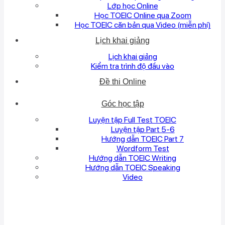
Lớp học Online
Học TOEIC Online qua Zoom
Học TOEIC căn bản qua Video (miễn phí)
Lịch khai giảng
Lịch khai giảng
Kiểm tra trình độ đầu vào
Đề thi Online
Góc học tập
Luyện tập Full Test TOEIC
Luyện tập Part 5-6
Hướng dẫn TOEIC Part 7
Wordform Test
Hướng dẫn TOEIC Writing
Hướng dẫn TOEIC Speaking
Video