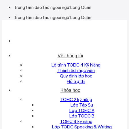
Bỏ
Trung tâm đào tạo ngoại ngữ Long Quân
qua
Trung tâm đào tạo ngoại ngữ Long Quân
nội
dung
Về chúng tôi
Lộ trình TOEIC 4 Kỹ Năng
Thành tích học viên
Quy định lớp học
Hỗ trợ thi
Khóa học
TOEIC 2 kỹ năng
Lớp Tập Sự
Lớp TOEIC A
Lớp TOEIC B
TOEIC 4 kỹ năng
Lớp TOEIC Speaking & Writing