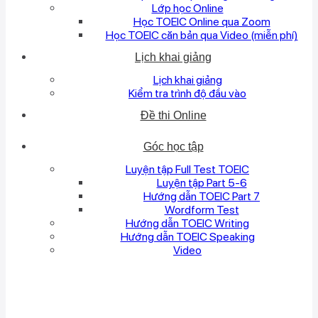
Lớp học Online
Học TOEIC Online qua Zoom
Học TOEIC căn bản qua Video (miễn phí)
Lịch khai giảng
Lịch khai giảng
Kiểm tra trình độ đầu vào
Đề thi Online
Góc học tập
Luyện tập Full Test TOEIC
Luyện tập Part 5-6
Hướng dẫn TOEIC Part 7
Wordform Test
Hướng dẫn TOEIC Writing
Hướng dẫn TOEIC Speaking
Video