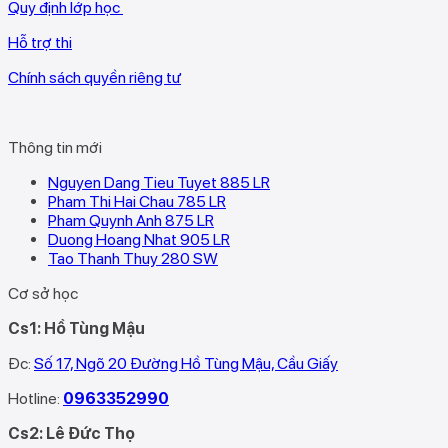
Quy định lớp học
Hỗ trợ thi
Chính sách quyền riêng tư
Thông tin mới
Nguyen Dang Tieu Tuyet 885 LR
Pham Thi Hai Chau 785 LR
Pham Quynh Anh 875 LR
Duong Hoang Nhat 905 LR
Tao Thanh Thuy 280 SW
Cơ sở học
Cs1: Hồ Tùng Mậu
Đc:
Số 17, Ngõ 20 Đường Hồ Tùng Mậu, Cầu Giấy
Hotline:
0963352990
Cs2: Lê Đức Thọ