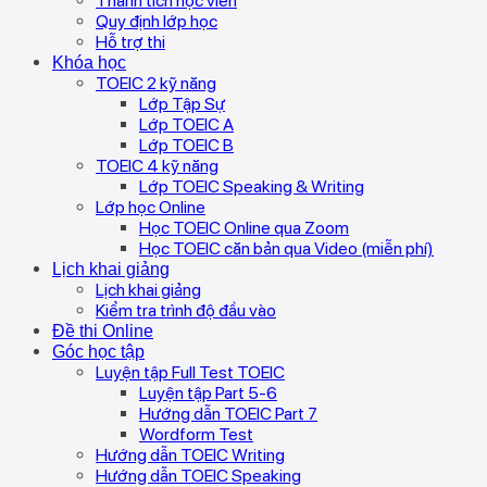
Thành tích học viên
Quy định lớp học
Hỗ trợ thi
Khóa học
TOEIC 2 kỹ năng
Lớp Tập Sự
Lớp TOEIC A
Lớp TOEIC B
TOEIC 4 kỹ năng
Lớp TOEIC Speaking & Writing
Lớp học Online
Học TOEIC Online qua Zoom
Học TOEIC căn bản qua Video (miễn phí)
Lịch khai giảng
Lịch khai giảng
Kiểm tra trình độ đầu vào
Đề thi Online
Góc học tập
Luyện tập Full Test TOEIC
Luyện tập Part 5-6
Hướng dẫn TOEIC Part 7
Wordform Test
Hướng dẫn TOEIC Writing
Hướng dẫn TOEIC Speaking