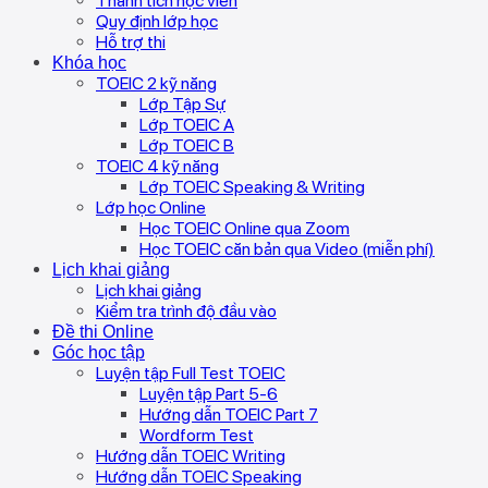
Thành tích học viên
Quy định lớp học
Hỗ trợ thi
Khóa học
TOEIC 2 kỹ năng
Lớp Tập Sự
Lớp TOEIC A
Lớp TOEIC B
TOEIC 4 kỹ năng
Lớp TOEIC Speaking & Writing
Lớp học Online
Học TOEIC Online qua Zoom
Học TOEIC căn bản qua Video (miễn phí)
Lịch khai giảng
Lịch khai giảng
Kiểm tra trình độ đầu vào
Đề thi Online
Góc học tập
Luyện tập Full Test TOEIC
Luyện tập Part 5-6
Hướng dẫn TOEIC Part 7
Wordform Test
Hướng dẫn TOEIC Writing
Hướng dẫn TOEIC Speaking