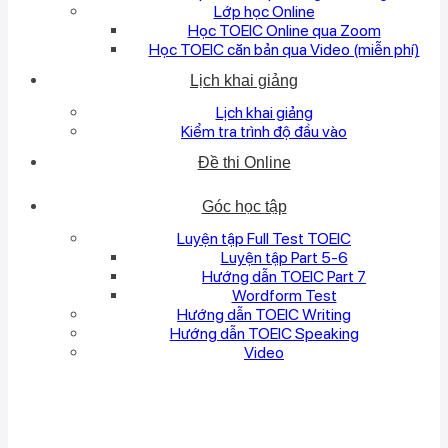
Lớp học Online
Học TOEIC Online qua Zoom
Học TOEIC căn bản qua Video (miễn phí)
Lịch khai giảng
Lịch khai giảng
Kiểm tra trình độ đầu vào
Đề thi Online
Góc học tập
Luyện tập Full Test TOEIC
Luyện tập Part 5-6
Hướng dẫn TOEIC Part 7
Wordform Test
Hướng dẫn TOEIC Writing
Hướng dẫn TOEIC Speaking
Video