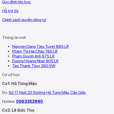
Quy định lớp học
Hỗ trợ thi
Chính sách quyền riêng tư
Thông tin mới
Nguyen Dang Tieu Tuyet 885 LR
Pham Thi Hai Chau 785 LR
Pham Quynh Anh 875 LR
Duong Hoang Nhat 905 LR
Tao Thanh Thuy 280 SW
Cơ sở học
Cs1: Hồ Tùng Mậu
Đc:
Số 17, Ngõ 20 Đường Hồ Tùng Mậu, Cầu Giấy
Hotline:
0963352990
Cs2: Lê Đức Thọ