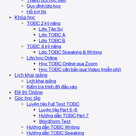
Thành tích học viên
Quy định lớp học
Hỗ trợ thi
Khóa học
TOEIC 2 kỹ năng
Lớp Tập Sự
Lớp TOEIC A
Lớp TOEIC B
TOEIC 4 kỹ năng
Lớp TOEIC Speaking & Writing
Lớp học Online
Học TOEIC Online qua Zoom
Học TOEIC căn bản qua Video (miễn phí)
Lịch khai giảng
Lịch khai giảng
Kiểm tra trình độ đầu vào
Đề thi Online
Góc học tập
Luyện tập Full Test TOEIC
Luyện tập Part 5-6
Hướng dẫn TOEIC Part 7
Wordform Test
Hướng dẫn TOEIC Writing
Hướng dẫn TOEIC Speaking