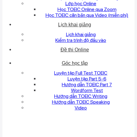
Lớp học Online
Học TOEIC Online qua Zoom
Học TOEIC căn bản qua Video (miễn phí)
Lịch khai giảng
Lịch khai giảng
Kiểm tra trình độ đầu vào
Đề thi Online
Góc học tập
Luyện tập Full Test TOEIC
Luyện tập Part 5-6
Hướng dẫn TOEIC Part 7
Wordform Test
Hướng dẫn TOEIC Writing
Hướng dẫn TOEIC Speaking
Video