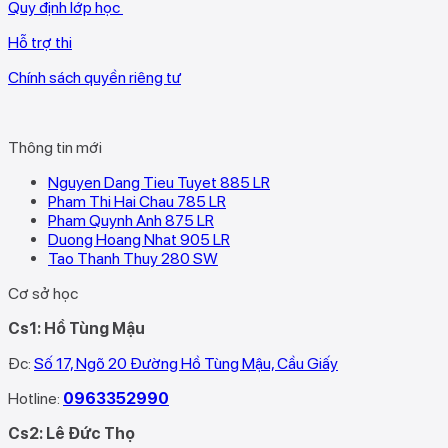
Quy định lớp học
Hỗ trợ thi
Chính sách quyền riêng tư
Thông tin mới
Nguyen Dang Tieu Tuyet 885 LR
Pham Thi Hai Chau 785 LR
Pham Quynh Anh 875 LR
Duong Hoang Nhat 905 LR
Tao Thanh Thuy 280 SW
Cơ sở học
Cs1: Hồ Tùng Mậu
Đc:
Số 17, Ngõ 20 Đường Hồ Tùng Mậu, Cầu Giấy
Hotline:
0963352990
Cs2: Lê Đức Thọ