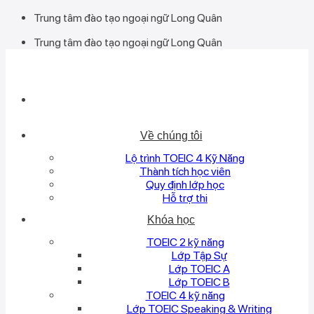
Bỏ
Trung tâm đào tạo ngoại ngữ Long Quân
qua
Trung tâm đào tạo ngoại ngữ Long Quân
nội
dung
Về chúng tôi
Lộ trình TOEIC 4 Kỹ Năng
Thành tích học viên
Quy định lớp học
Hỗ trợ thi
Khóa học
TOEIC 2 kỹ năng
Lớp Tập Sự
Lớp TOEIC A
Lớp TOEIC B
TOEIC 4 kỹ năng
Lớp TOEIC Speaking & Writing