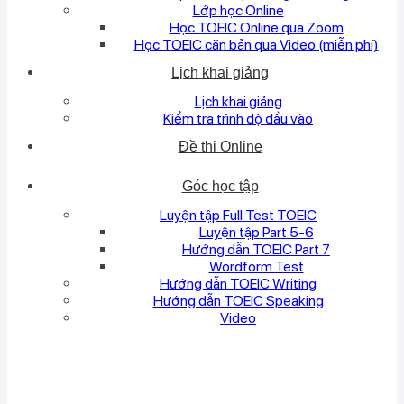
Lớp học Online
Học TOEIC Online qua Zoom
Học TOEIC căn bản qua Video (miễn phí)
Lịch khai giảng
Lịch khai giảng
Kiểm tra trình độ đầu vào
Đề thi Online
Góc học tập
Luyện tập Full Test TOEIC
Luyện tập Part 5-6
Hướng dẫn TOEIC Part 7
Wordform Test
Hướng dẫn TOEIC Writing
Hướng dẫn TOEIC Speaking
Video