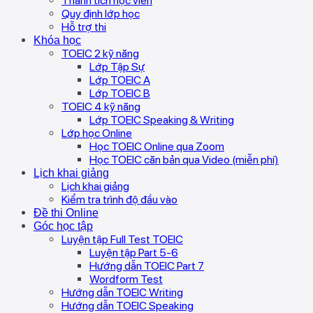
Thành tích học viên
Quy định lớp học
Hỗ trợ thi
Khóa học
TOEIC 2 kỹ năng
Lớp Tập Sự
Lớp TOEIC A
Lớp TOEIC B
TOEIC 4 kỹ năng
Lớp TOEIC Speaking & Writing
Lớp học Online
Học TOEIC Online qua Zoom
Học TOEIC căn bản qua Video (miễn phí)
Lịch khai giảng
Lịch khai giảng
Kiểm tra trình độ đầu vào
Đề thi Online
Góc học tập
Luyện tập Full Test TOEIC
Luyện tập Part 5-6
Hướng dẫn TOEIC Part 7
Wordform Test
Hướng dẫn TOEIC Writing
Hướng dẫn TOEIC Speaking