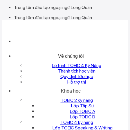
Bỏ
Trung tâm đào tạo ngoại ngữ Long Quân
qua
Trung tâm đào tạo ngoại ngữ Long Quân
nội
dung
Về chúng tôi
Lộ trình TOEIC 4 Kỹ Năng
Thành tích học viên
Quy định lớp học
Hỗ trợ thi
Khóa học
TOEIC 2 kỹ năng
Lớp Tập Sự
Lớp TOEIC A
Lớp TOEIC B
TOEIC 4 kỹ năng
Lớp TOEIC Speaking & Writing