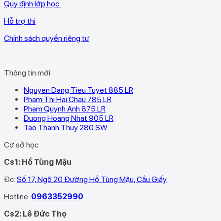
Quy định lớp học
Hỗ trợ thi
Chính sách quyền riêng tư
Thông tin mới
Nguyen Dang Tieu Tuyet 885 LR
Pham Thi Hai Chau 785 LR
Pham Quynh Anh 875 LR
Duong Hoang Nhat 905 LR
Tao Thanh Thuy 280 SW
Cơ sở học
Cs1: Hồ Tùng Mậu
Đc:
Số 17, Ngõ 20 Đường Hồ Tùng Mậu, Cầu Giấy
Hotline:
0963352990
Cs2: Lê Đức Thọ