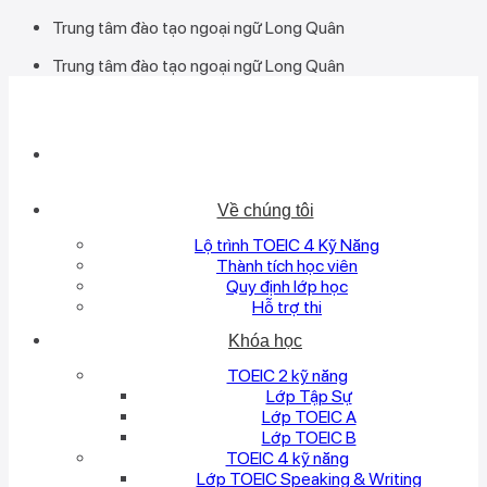
Bỏ
Trung tâm đào tạo ngoại ngữ Long Quân
qua
Trung tâm đào tạo ngoại ngữ Long Quân
nội
dung
Về chúng tôi
Lộ trình TOEIC 4 Kỹ Năng
Thành tích học viên
Quy định lớp học
Hỗ trợ thi
Khóa học
TOEIC 2 kỹ năng
Lớp Tập Sự
Lớp TOEIC A
Lớp TOEIC B
TOEIC 4 kỹ năng
Lớp TOEIC Speaking & Writing