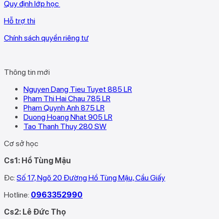
Quy định lớp học
Hỗ trợ thi
Chính sách quyền riêng tư
Thông tin mới
Nguyen Dang Tieu Tuyet 885 LR
Pham Thi Hai Chau 785 LR
Pham Quynh Anh 875 LR
Duong Hoang Nhat 905 LR
Tao Thanh Thuy 280 SW
Cơ sở học
Cs1: Hồ Tùng Mậu
Đc:
Số 17, Ngõ 20 Đường Hồ Tùng Mậu, Cầu Giấy
Hotline:
0963352990
Cs2: Lê Đức Thọ