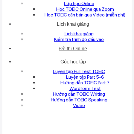
Lớp học Online
Học TOEIC Online qua Zoom
Học TOEIC căn bản qua Video (miễn phí)
Lịch khai giảng
Lịch khai giảng
Kiểm tra trình độ đầu vào
Đề thi Online
Góc học tập
Luyện tập Full Test TOEIC
Luyện tập Part 5-6
Hướng dẫn TOEIC Part 7
Wordform Test
Hướng dẫn TOEIC Writing
Hướng dẫn TOEIC Speaking
Video