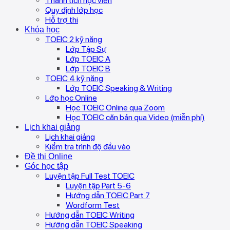
Thành tích học viên
Quy định lớp học
Hỗ trợ thi
Khóa học
TOEIC 2 kỹ năng
Lớp Tập Sự
Lớp TOEIC A
Lớp TOEIC B
TOEIC 4 kỹ năng
Lớp TOEIC Speaking & Writing
Lớp học Online
Học TOEIC Online qua Zoom
Học TOEIC căn bản qua Video (miễn phí)
Lịch khai giảng
Lịch khai giảng
Kiểm tra trình độ đầu vào
Đề thi Online
Góc học tập
Luyện tập Full Test TOEIC
Luyện tập Part 5-6
Hướng dẫn TOEIC Part 7
Wordform Test
Hướng dẫn TOEIC Writing
Hướng dẫn TOEIC Speaking