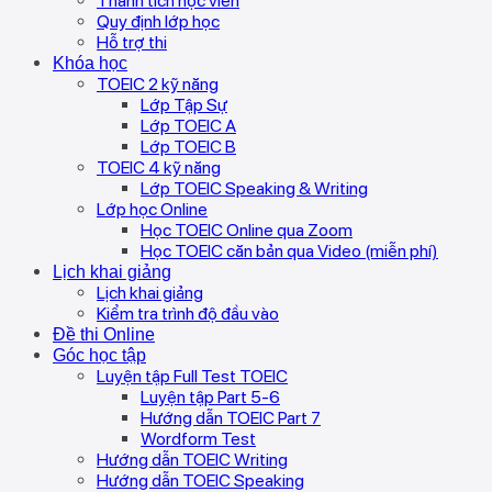
Thành tích học viên
Quy định lớp học
Hỗ trợ thi
Khóa học
TOEIC 2 kỹ năng
Lớp Tập Sự
Lớp TOEIC A
Lớp TOEIC B
TOEIC 4 kỹ năng
Lớp TOEIC Speaking & Writing
Lớp học Online
Học TOEIC Online qua Zoom
Học TOEIC căn bản qua Video (miễn phí)
Lịch khai giảng
Lịch khai giảng
Kiểm tra trình độ đầu vào
Đề thi Online
Góc học tập
Luyện tập Full Test TOEIC
Luyện tập Part 5-6
Hướng dẫn TOEIC Part 7
Wordform Test
Hướng dẫn TOEIC Writing
Hướng dẫn TOEIC Speaking