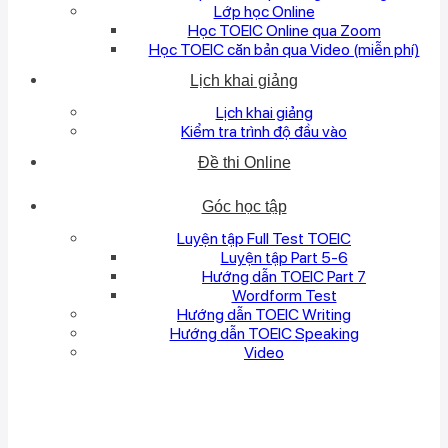
Lớp học Online
Học TOEIC Online qua Zoom
Học TOEIC căn bản qua Video (miễn phí)
Lịch khai giảng
Lịch khai giảng
Kiểm tra trình độ đầu vào
Đề thi Online
Góc học tập
Luyện tập Full Test TOEIC
Luyện tập Part 5-6
Hướng dẫn TOEIC Part 7
Wordform Test
Hướng dẫn TOEIC Writing
Hướng dẫn TOEIC Speaking
Video