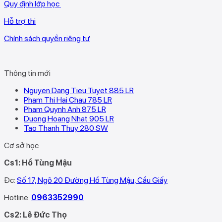
Quy định lớp học
Hỗ trợ thi
Chính sách quyền riêng tư
Thông tin mới
Nguyen Dang Tieu Tuyet 885 LR
Pham Thi Hai Chau 785 LR
Pham Quynh Anh 875 LR
Duong Hoang Nhat 905 LR
Tao Thanh Thuy 280 SW
Cơ sở học
Cs1: Hồ Tùng Mậu
Đc:
Số 17, Ngõ 20 Đường Hồ Tùng Mậu, Cầu Giấy
Hotline:
0963352990
Cs2: Lê Đức Thọ