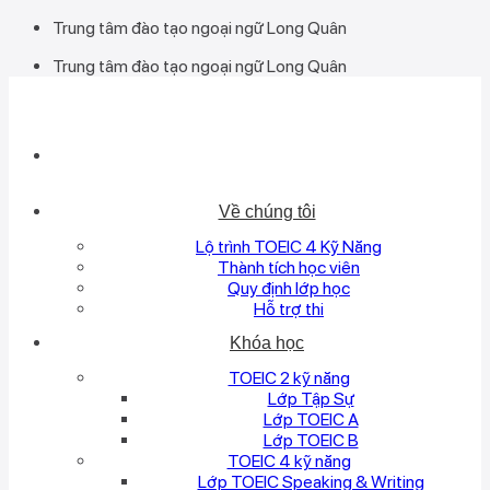
Bỏ
Trung tâm đào tạo ngoại ngữ Long Quân
qua
Trung tâm đào tạo ngoại ngữ Long Quân
nội
dung
Về chúng tôi
Lộ trình TOEIC 4 Kỹ Năng
Thành tích học viên
Quy định lớp học
Hỗ trợ thi
Khóa học
TOEIC 2 kỹ năng
Lớp Tập Sự
Lớp TOEIC A
Lớp TOEIC B
TOEIC 4 kỹ năng
Lớp TOEIC Speaking & Writing