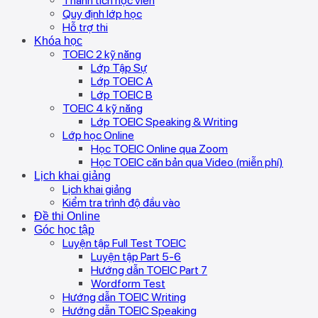
Thành tích học viên
Quy định lớp học
Hỗ trợ thi
Khóa học
TOEIC 2 kỹ năng
Lớp Tập Sự
Lớp TOEIC A
Lớp TOEIC B
TOEIC 4 kỹ năng
Lớp TOEIC Speaking & Writing
Lớp học Online
Học TOEIC Online qua Zoom
Học TOEIC căn bản qua Video (miễn phí)
Lịch khai giảng
Lịch khai giảng
Kiểm tra trình độ đầu vào
Đề thi Online
Góc học tập
Luyện tập Full Test TOEIC
Luyện tập Part 5-6
Hướng dẫn TOEIC Part 7
Wordform Test
Hướng dẫn TOEIC Writing
Hướng dẫn TOEIC Speaking