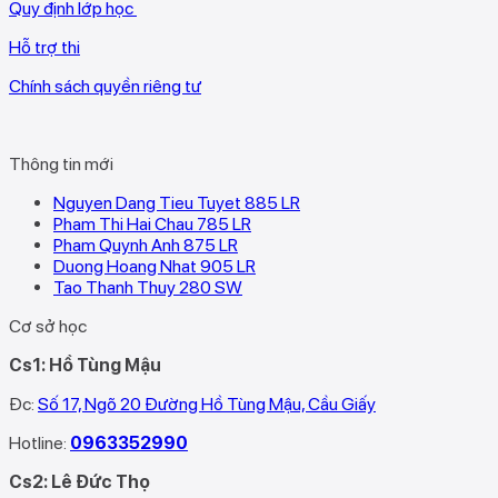
Quy định lớp học
Hỗ trợ thi
Chính sách quyền riêng tư
Thông tin mới
Nguyen Dang Tieu Tuyet 885 LR
Pham Thi Hai Chau 785 LR
Pham Quynh Anh 875 LR
Duong Hoang Nhat 905 LR
Tao Thanh Thuy 280 SW
Cơ sở học
Cs1: Hồ Tùng Mậu
Đc:
Số 17, Ngõ 20 Đường Hồ Tùng Mậu, Cầu Giấy
Hotline:
0963352990
Cs2: Lê Đức Thọ