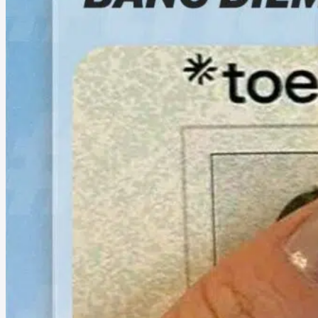
Lớp học Online
Học TOEIC Online qua Zoom
Học TOEIC căn bản qua Video (miễn phí)
Lịch khai giảng
Lịch khai giảng
Kiểm tra trình độ đầu vào
Đề thi Online
Góc học tập
Luyện tập Full Test TOEIC
Luyện tập Part 5-6
Hướng dẫn TOEIC Part 7
Wordform Test
Hướng dẫn TOEIC Writing
Hướng dẫn TOEIC Speaking
Video