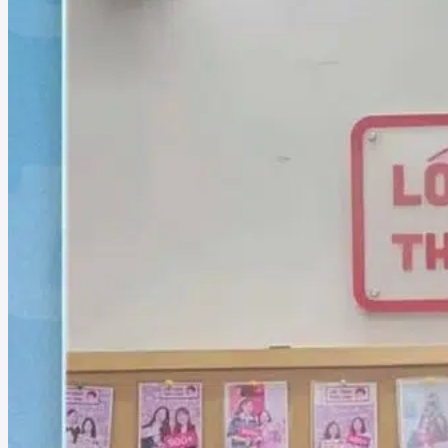
Lớp học Online
Học TOEIC Online qua Zoom
Học TOEIC căn bản qua Video (miễn phí)
Lịch khai giảng
Lịch khai giảng
Kiểm tra trình độ đầu vào
Đề thi Online
Góc học tập
Luyện tập Full Test TOEIC
Luyện tập Part 5-6
Hướng dẫn TOEIC Part 7
Wordform Test
Hướng dẫn TOEIC Writing
Hướng dẫn TOEIC Speaking
Video