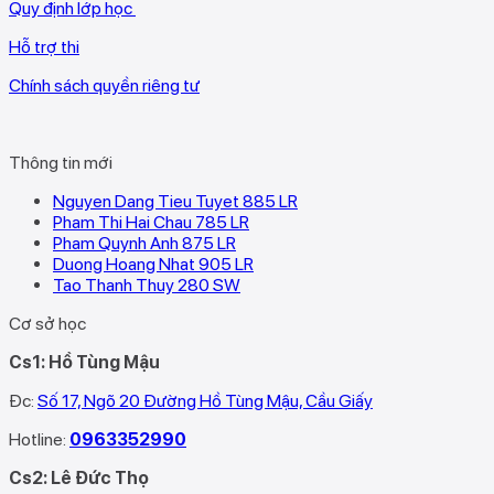
Quy định lớp học
Hỗ trợ thi
Chính sách quyền riêng tư
Thông tin mới
Nguyen Dang Tieu Tuyet 885 LR
Pham Thi Hai Chau 785 LR
Pham Quynh Anh 875 LR
Duong Hoang Nhat 905 LR
Tao Thanh Thuy 280 SW
Cơ sở học
Cs1: Hồ Tùng Mậu
Đc:
Số 17, Ngõ 20 Đường Hồ Tùng Mậu, Cầu Giấy
Hotline:
0963352990
Cs2: Lê Đức Thọ