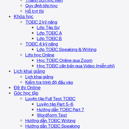
Thành tích học viên
Quy định lớp học
Hỗ trợ thi
Khóa học
TOEIC 2 kỹ năng
Lớp Tập Sự
Lớp TOEIC A
Lớp TOEIC B
TOEIC 4 kỹ năng
Lớp TOEIC Speaking & Writing
Lớp học Online
Học TOEIC Online qua Zoom
Học TOEIC căn bản qua Video (miễn phí)
Lịch khai giảng
Lịch khai giảng
Kiểm tra trình độ đầu vào
Đề thi Online
Góc học tập
Luyện tập Full Test TOEIC
Luyện tập Part 5-6
Hướng dẫn TOEIC Part 7
Wordform Test
Hướng dẫn TOEIC Writing
Hướng dẫn TOEIC Speaking