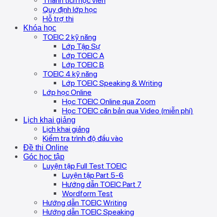
Thành tích học viên
Quy định lớp học
Hỗ trợ thi
Khóa học
TOEIC 2 kỹ năng
Lớp Tập Sự
Lớp TOEIC A
Lớp TOEIC B
TOEIC 4 kỹ năng
Lớp TOEIC Speaking & Writing
Lớp học Online
Học TOEIC Online qua Zoom
Học TOEIC căn bản qua Video (miễn phí)
Lịch khai giảng
Lịch khai giảng
Kiểm tra trình độ đầu vào
Đề thi Online
Góc học tập
Luyện tập Full Test TOEIC
Luyện tập Part 5-6
Hướng dẫn TOEIC Part 7
Wordform Test
Hướng dẫn TOEIC Writing
Hướng dẫn TOEIC Speaking