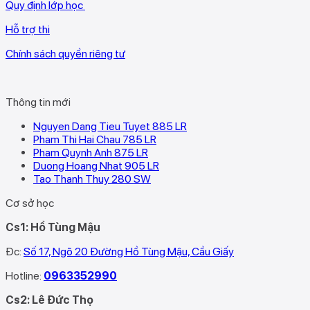
Quy định lớp học
Hỗ trợ thi
Chính sách quyền riêng tư
Thông tin mới
Nguyen Dang Tieu Tuyet 885 LR
Pham Thi Hai Chau 785 LR
Pham Quynh Anh 875 LR
Duong Hoang Nhat 905 LR
Tao Thanh Thuy 280 SW
Cơ sở học
Cs1: Hồ Tùng Mậu
Đc:
Số 17, Ngõ 20 Đường Hồ Tùng Mậu, Cầu Giấy
Hotline:
0963352990
Cs2: Lê Đức Thọ