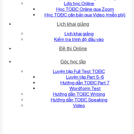
Lớp học Online
Học TOEIC Online qua Zoom
Học TOEIC căn bản qua Video (miễn phí)
Lịch khai giảng
Lịch khai giảng
Kiểm tra trình độ đầu vào
Đề thi Online
Góc học tập
Luyện tập Full Test TOEIC
Luyện tập Part 5-6
Hướng dẫn TOEIC Part 7
Wordform Test
Hướng dẫn TOEIC Writing
Hướng dẫn TOEIC Speaking
Video