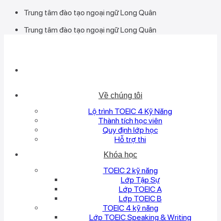
Bỏ
Trung tâm đào tạo ngoại ngữ Long Quân
qua
Trung tâm đào tạo ngoại ngữ Long Quân
nội
dung
Về chúng tôi
Lộ trình TOEIC 4 Kỹ Năng
Thành tích học viên
Quy định lớp học
Hỗ trợ thi
Khóa học
TOEIC 2 kỹ năng
Lớp Tập Sự
Lớp TOEIC A
Lớp TOEIC B
TOEIC 4 kỹ năng
Lớp TOEIC Speaking & Writing