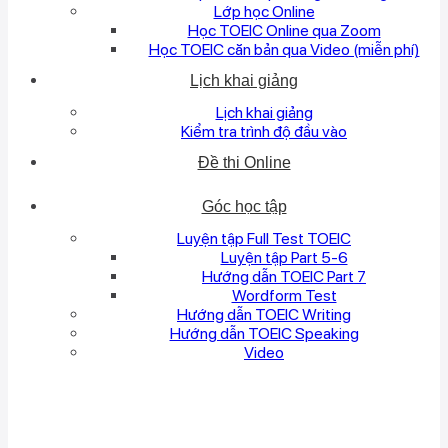
Lớp học Online
Học TOEIC Online qua Zoom
Học TOEIC căn bản qua Video (miễn phí)
Lịch khai giảng
Lịch khai giảng
Kiểm tra trình độ đầu vào
Đề thi Online
Góc học tập
Luyện tập Full Test TOEIC
Luyện tập Part 5-6
Hướng dẫn TOEIC Part 7
Wordform Test
Hướng dẫn TOEIC Writing
Hướng dẫn TOEIC Speaking
Video