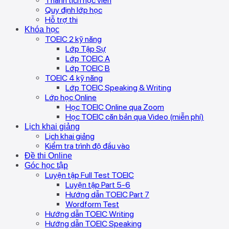
Thành tích học viên
Quy định lớp học
Hỗ trợ thi
Khóa học
TOEIC 2 kỹ năng
Lớp Tập Sự
Lớp TOEIC A
Lớp TOEIC B
TOEIC 4 kỹ năng
Lớp TOEIC Speaking & Writing
Lớp học Online
Học TOEIC Online qua Zoom
Học TOEIC căn bản qua Video (miễn phí)
Lịch khai giảng
Lịch khai giảng
Kiểm tra trình độ đầu vào
Đề thi Online
Góc học tập
Luyện tập Full Test TOEIC
Luyện tập Part 5-6
Hướng dẫn TOEIC Part 7
Wordform Test
Hướng dẫn TOEIC Writing
Hướng dẫn TOEIC Speaking