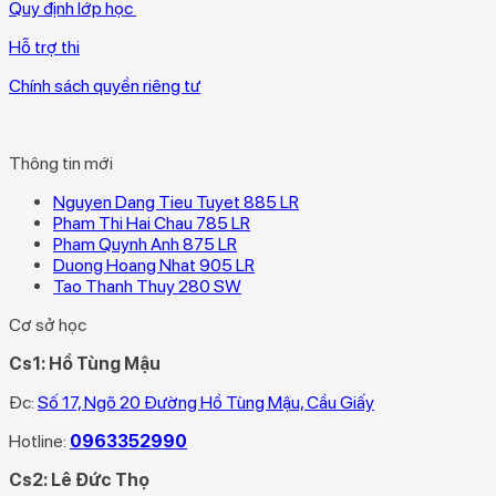
Quy định lớp học
Hỗ trợ thi
Chính sách quyền riêng tư
Thông tin mới
Nguyen Dang Tieu Tuyet 885 LR
Pham Thi Hai Chau 785 LR
Pham Quynh Anh 875 LR
Duong Hoang Nhat 905 LR
Tao Thanh Thuy 280 SW
Cơ sở học
Cs1: Hồ Tùng Mậu
Đc:
Số 17, Ngõ 20 Đường Hồ Tùng Mậu, Cầu Giấy
Hotline:
0963352990
Cs2: Lê Đức Thọ