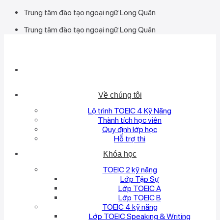
Bỏ
Trung tâm đào tạo ngoại ngữ Long Quân
qua
Trung tâm đào tạo ngoại ngữ Long Quân
nội
dung
Về chúng tôi
Lộ trình TOEIC 4 Kỹ Năng
Thành tích học viên
Quy định lớp học
Hỗ trợ thi
Khóa học
TOEIC 2 kỹ năng
Lớp Tập Sự
Lớp TOEIC A
Lớp TOEIC B
TOEIC 4 kỹ năng
Lớp TOEIC Speaking & Writing