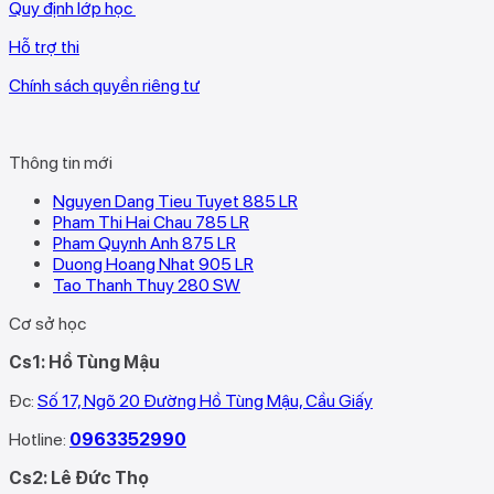
Quy định lớp học
Hỗ trợ thi
Chính sách quyền riêng tư
Thông tin mới
Nguyen Dang Tieu Tuyet 885 LR
Pham Thi Hai Chau 785 LR
Pham Quynh Anh 875 LR
Duong Hoang Nhat 905 LR
Tao Thanh Thuy 280 SW
Cơ sở học
Cs1: Hồ Tùng Mậu
Đc:
Số 17, Ngõ 20 Đường Hồ Tùng Mậu, Cầu Giấy
Hotline:
0963352990
Cs2: Lê Đức Thọ