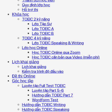
Thành tích học viên
Quy định lớp học
Hỗ trợ thi
Khóa học
TOEIC 2 kỹ năng
Lớp Tập Sự
Lớp TOEIC A
Lớp TOEIC B
TOEIC 4 kỹ năng
Lớp TOEIC Speaking & Writing
Lớp học Online
Học TOEIC Online qua Zoom
Học TOEIC căn bản qua Video (miễn phí)
Lịch khai giảng
Lịch khai giảng
Kiểm tra trình độ đầu vào
Đề thi Online
Góc học tập
Luyện tập Full Test TOEIC
Luyện tập Part 5-6
Hướng dẫn TOEIC Part 7
Wordform Test
Hướng dẫn TOEIC Writing
Hướng dẫn TOEIC Speaking