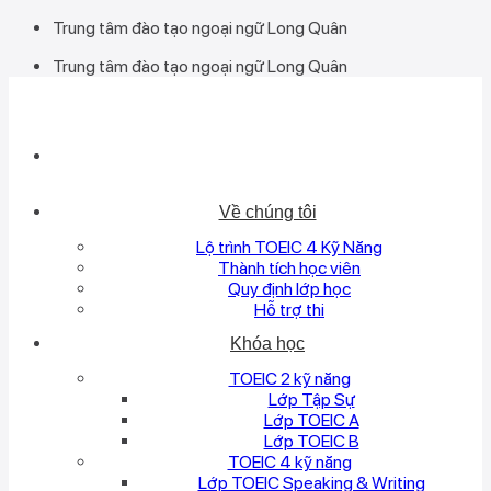
Bỏ
Trung tâm đào tạo ngoại ngữ Long Quân
qua
Trung tâm đào tạo ngoại ngữ Long Quân
nội
dung
Về chúng tôi
Lộ trình TOEIC 4 Kỹ Năng
Thành tích học viên
Quy định lớp học
Hỗ trợ thi
Khóa học
TOEIC 2 kỹ năng
Lớp Tập Sự
Lớp TOEIC A
Lớp TOEIC B
TOEIC 4 kỹ năng
Lớp TOEIC Speaking & Writing