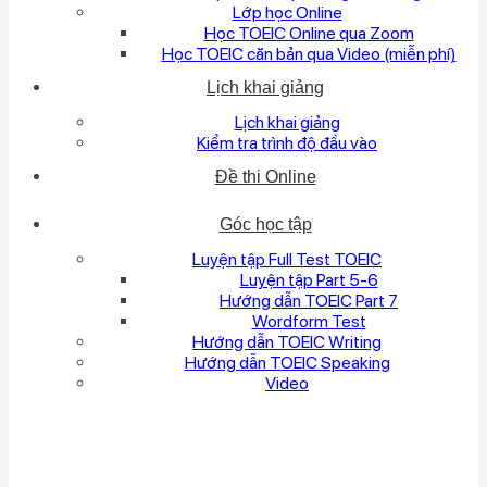
Lớp học Online
Học TOEIC Online qua Zoom
Học TOEIC căn bản qua Video (miễn phí)
Lịch khai giảng
Lịch khai giảng
Kiểm tra trình độ đầu vào
Đề thi Online
Góc học tập
Luyện tập Full Test TOEIC
Luyện tập Part 5-6
Hướng dẫn TOEIC Part 7
Wordform Test
Hướng dẫn TOEIC Writing
Hướng dẫn TOEIC Speaking
Video